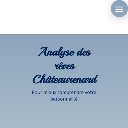
Analyse des
rêves
Châteaurenard
Pour mieux comprendre votre
personnalité