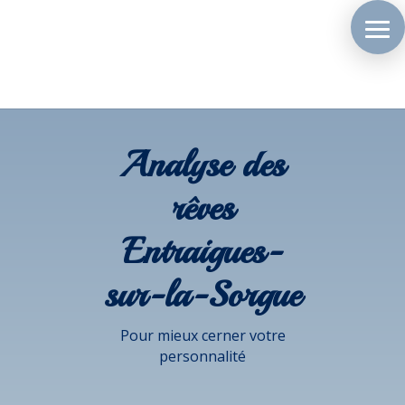
Analyse des
rêves
Entraigues-
sur-la-Sorgue
Pour mieux cerner votre
personnalité