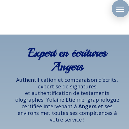
Expert en écritures
Angers
Authentification et comparaison d’écrits,
expertise de signatures
et authentification de testaments
olographes, Yolaine Etienne, graphologue
certifiée intervenant à
Angers
et ses
environs met toutes ses compétences à
votre service !