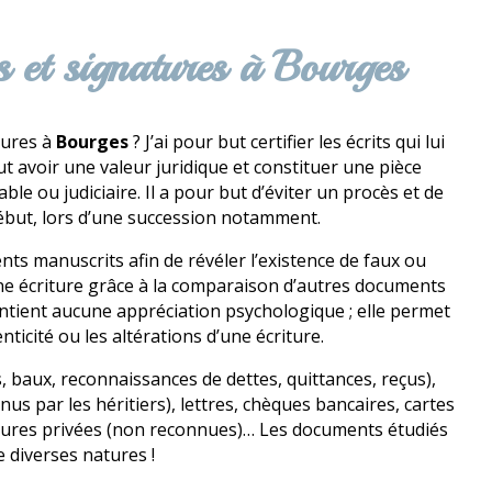
es et signatures à Bourges
tures à
Bourges
? J’ai pour but certifier les écrits qui lui
t avoir une valeur juridique et constituer une pièce
e ou judiciaire. Il a pour but d’éviter un procès et de
 début, lors d’une succession notamment.
ts manuscrits afin de révéler l’existence de faux ou
d’une écriture grâce à la comparaison d’autres documents
ntient aucune appréciation psychologique ; elle permet
ticité ou les altérations d’une écriture.
, baux, reconnaissances de dettes, quittances, reçus),
s par les héritiers), lettres, chèques bancaires, cartes
itures privées (non reconnues)… Les documents étudiés
e diverses natures !