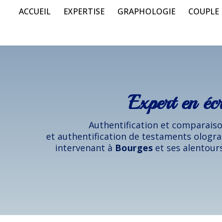
ACCUEIL
EXPERTISE
GRAPHOLOGIE
COUPLE
Expert en éc
Authentification et comparaison
et authentification de testaments ologra
intervenant à
Bourges
et ses alentours