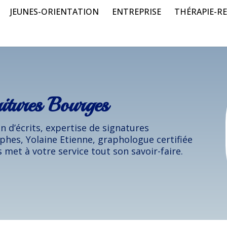
JEUNES-ORIENTATION
ENTREPRISE
THÉRAPIE-RE
ritures Bourges
 d’écrits, expertise de signatures
phes, Yolaine Etienne, graphologue certifiée
 met à votre service tout son savoir-faire.