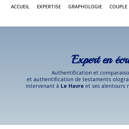
ACCUEIL
EXPERTISE
GRAPHOLOGIE
COUPLE
Expert en écr
Authentification et comparaison
et authentification de testaments ologra
intervenant à
Le Havre
et ses alentours 