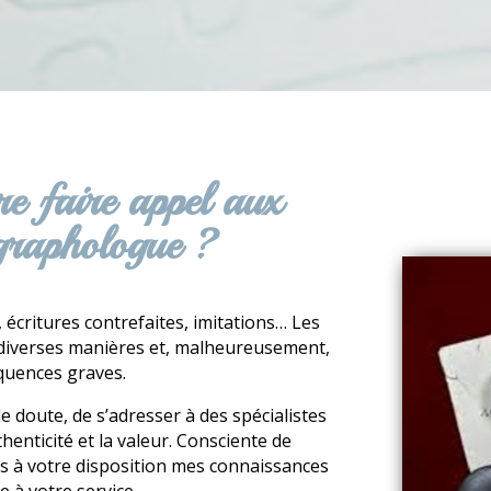
e faire appel aux
 graphologue ?
 écritures contrefaites, imitations… Les
 diverses manières et, malheureusement,
quences graves.
de doute, de s’adresser à des spécialistes
henticité et la valeur. Consciente de
ts à votre disposition mes connaissances
 à votre service.