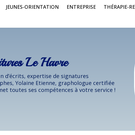
JEUNES-ORIENTATION
ENTREPRISE
THÉRAPIE-RE
itures Le Havre
 d’écrits, expertise de signatures
phes, Yolaine Etienne, graphologue certifiée
met toutes ses compétences à votre service !