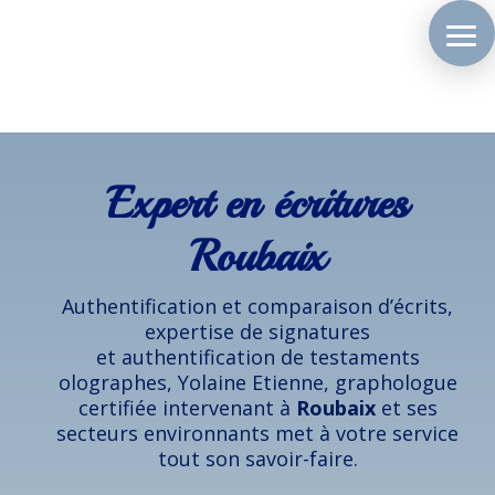
Expert en écritures
Roubaix
Authentification et comparaison d’écrits,
expertise de signatures
et authentification de testaments
olographes, Yolaine Etienne, graphologue
certifiée intervenant à
Roubaix
et ses
secteurs environnants met à votre service
tout son savoir-faire.