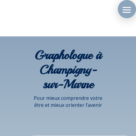
Graphologue à
Champigny-
sur-Marne
Pour mieux comprendre votre
être et mieux orienter l’avenir