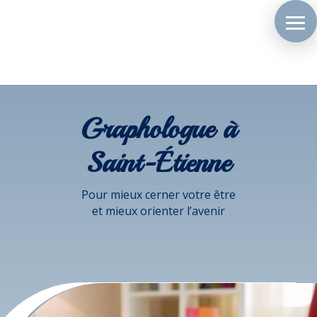
Graphologue à
Saint-Étienne
Pour mieux cerner votre être
et mieux orienter l’avenir